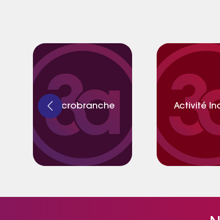
Accrobranche
Activité I