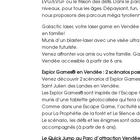
EVG/EVGF ou le frisson des défis. Dans le pa
niveaux, pour tous les âges. Dépaysant, fun, 
nous proposons des parcours méga tyrolien
Galactic laser, votre laser game en Vendée 
en famille!
Munis d’un blaster-laser avec une visée ultr
monde futuriste.
Venez affronter vos amis ou votre famille. Ga
Vendée accessible à partir de 6 ans.
Explor Games® en Vendée : 2 scénarios possi
Venez découvrir 2 scénarios d’Explor Games® 
Saint Julien des Landes en Vendée.
Les Explor Games® sont inspirés de l’Escape 
munis d’une tablette géolocalisée qui fera of
Comme dans une Escape Game, l’activité s’
pour La Prophétie de la forêt et Le Silence d
Le scénario, les défis et les énigmes sont ada
accompagnés (à partir de 6 ans).
Le Quick Jump au Parc d’attraction Vendée