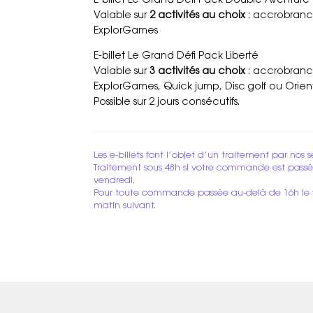
E-billet Le Grand Défi Pack Double Aventure
Valable sur
2 activités au choix
: accrobranch
ExplorGames
E-billet Le Grand Défi Pack Liberté
Valable sur
3 activités au choix
: accrobranch
ExplorGames, Quick jump, Disc golf ou Orien
Possible sur 2 jours consécutifs.
Les e-billets font l’objet d’un traitement par nos s
Traitement sous 48h si votre commande est passée
vendredi.
Pour toute commande passée au-delà de 16h le ven
matin suivant.