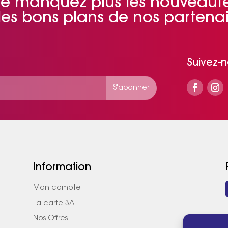
e manquez plus les nouveaut
 les bons plans de nos partenai
Suivez-
Information
Mon compte
La carte 3A
Nos Offres