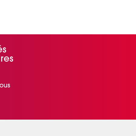
és
res
nous