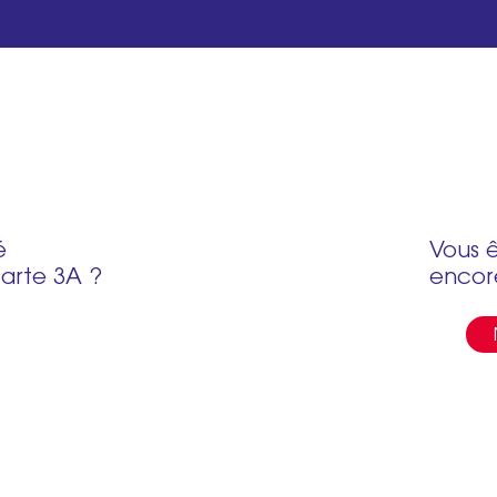
é
Vous ê
carte 3A ?
encor