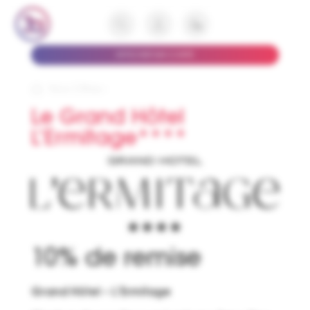
AFFICHER MA CARTE
Nos Offres
›
Le Grand Hôtel
L’Ermitage****
10% de remise
Grand Hôtel –
L’Ermitage