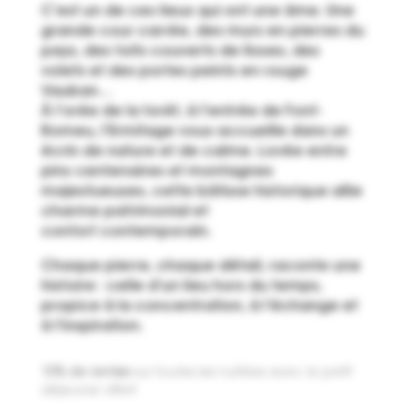
C’est un de ces lieux qui ont une âme. Une
grande cour carrée, des murs en pierres du
pays, des toits couverts de lloses, des
volets et des portes peints en rouge
Vauban…
À l’orée de la forêt, à l’entrée de Font-
Romeu, l’Ermitage vous accueille dans un
écrin de nature et de calme. Lovée entre
pins centenaires et montagnes
majestueuses, cette bâtisse historique allie
charme patrimonial et
confort contemporain.
Chaque pierre, chaque détail, raconte une
histoire : celle d’un lieu hors du temps,
propice à la concentration, à l’échange et
à l’inspiration.
10% de remise
sur toutes les nuitées avec le petit
déjeuner offert