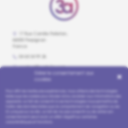
17 Rue Camille Pelletan,
66000 Perpignan
France
04 68 34 99 26
contact@carte3a.com
Gérer le consentement aux
cookies
Pour offrir les meilleures expériences, nous utilisons des technologies
telles que les cookies pour stocker et/ou accéder aux informations des
appareils. Le fait de consentir à ces technologies nous permettra de
traiter des données telles que le comportement de navigation ou les
ID uniques sur ce site. Le fait de ne pas consentir ou de retirer son
consentement peut avoir un effet négatif sur certaines
caractéristiques et fonctions.