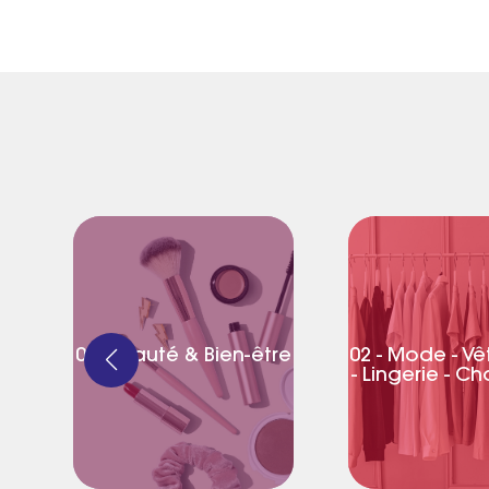
01- Beauté & Bien-être
02 - Mode - V
- Lingerie - C