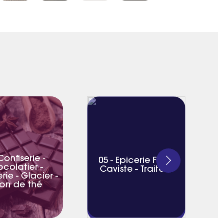
Confiserie -
05 - Epicerie Fine -
colatier -
Caviste - Traiteur
erie - Glacier -
on de thé