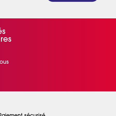
és
res
nous
Paiement sécurisé