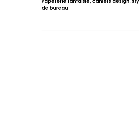
Papeterie fantaisie, cahiers design, s
de bureau