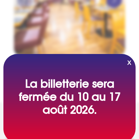
X
La billetterie sera
fermée du 10 au 17
août 2026.
Dans les autres catégories